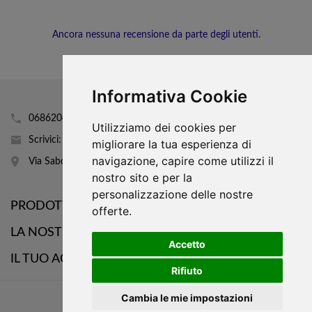
Ancora nessuna recensione da parte degli utenti.
Informativa Cookie
0686204160
Utilizziamo dei cookies per
Scrivici: info@mobhi.it
migliorare la tua esperienza di
navigazione, capire come utilizzi il
Via Sabotino 43
nostro sito e per la
personalizzazione delle nostre

PRODOTTI
offerte.

LA NOSTRA AZIENDA
Accetto

IL TUO ACCOUNT
Rifiuto
WhatsApp
Cambia le mie impostazioni