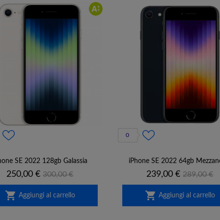
0
hone SE 2022 128gb Galassia
iPhone SE 2022 64gb Mezzan
Prezzo
Prezzo
Prezzo
Prezzo
250,00 €
239,00 €
300,00 €
289,00 €
base
base


Aggiungi al carrello
Aggiungi al carrello