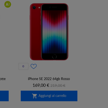
0
otte
iPhone SE 2022 64gb Rosso
Prezzo
Prezzo
169,00 €
219,00 €
base

Aggiungi al carrello