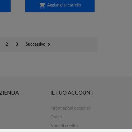

Aggiungi al carrello

Successivo
2
3
AZIENDA
IL TUO ACCOUNT
Informazioni personali
Ordini
Note di credito