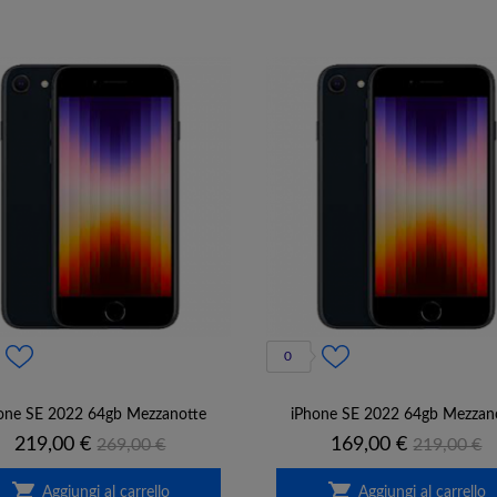
0
one SE 2022 64gb Mezzanotte
iPhone SE 2022 64gb Mezzan
Prezzo
Prezzo
Prezzo
Prezzo
219,00 €
169,00 €
269,00 €
219,00 €
base
base


Aggiungi al carrello
Aggiungi al carrello