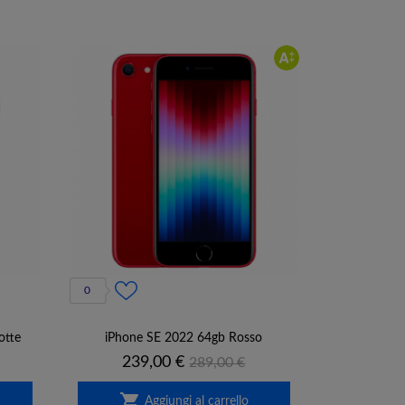
0
otte
iPhone SE 2022 64gb Rosso
Prezzo
Prezzo
239,00 €
289,00 €
base

Aggiungi al carrello