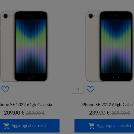
0
Phone SE 2022 64gb Galassia
iPhone SE 2022 64gb Galass
Prezzo
Prezzo
Prezzo
Prezzo
209,00 €
239,00 €
259,00 €
289,00 €
base
base


Aggiungi al carrello
Aggiungi al carrello