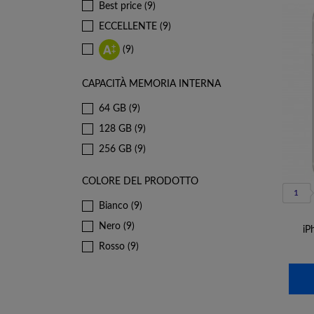
Best price
(9)
ECCELLENTE
(9)
(9)
CAPACITÀ MEMORIA INTERNA
64 GB
(9)
128 GB
(9)
256 GB
(9)
COLORE DEL PRODOTTO
1
Bianco
(9)
Nero
(9)
iP
Rosso
(9)