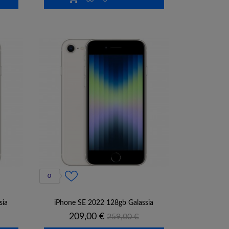
0
sia
iPhone SE 2022 128gb Galassia
Prezzo
Prezzo
209,00 €
259,00 €
base