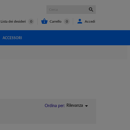



Carrello
0
Accedi
Lista dei desideri
0
ACCESSORI

Rilevanza
Ordina per: