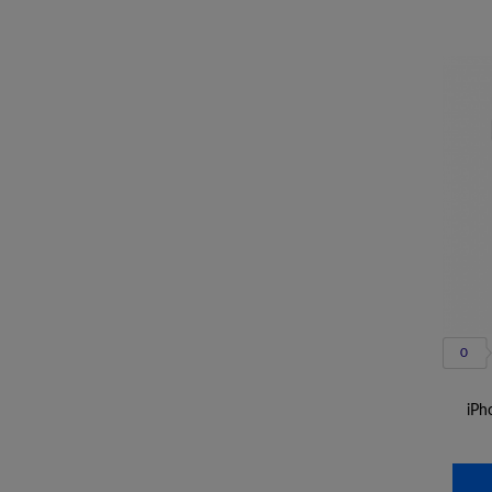
0
iPh