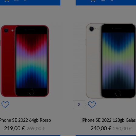
0
iPhone SE 2022 64gb Rosso
iPhone SE 2022 128gb Galas
Prezzo
Prezzo
Prezzo
Prezzo
219,00 €
240,00 €
269,00 €
290,00 €
base
base