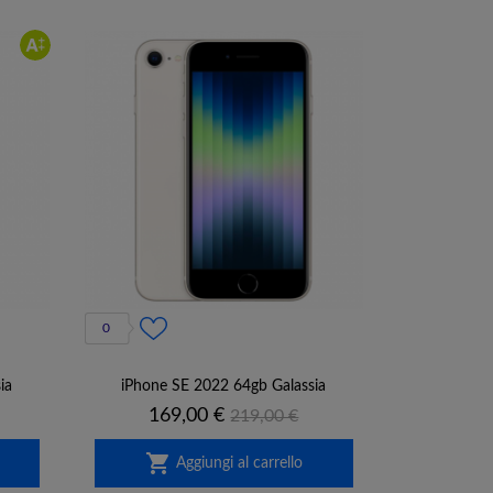
0
ia
iPhone SE 2022 64gb Galassia
Prezzo
Prezzo
169,00 €
219,00 €
base

Aggiungi al carrello