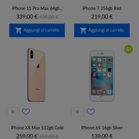
iPhone 11 Pro Max 64gb...
iPhone 7 256gb Red
Prezzo
Prezzo
Prezzo
339,00 €
219,00 €
439,00 €
base


Aggiungi al carrello
Aggiungi al carrello
0
0
iPhone XS Max 512gb Gold
iPhone 6S 16gb Silver
Prezzo
Prezzo
Prezzo
259,00 €
139,00 €
359,00 €