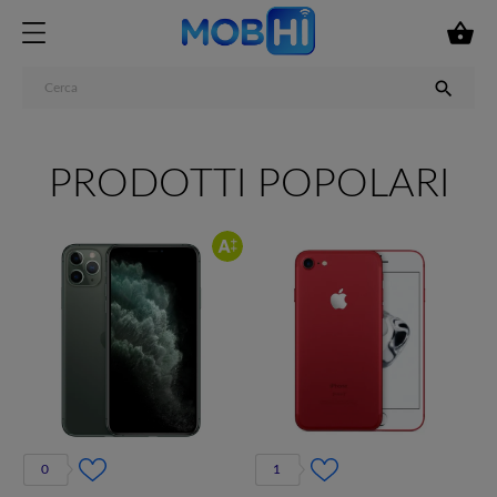


PRODOTTI POPOLARI
0
1