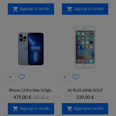
base


Aggiungi al carrello
Aggiungi al carrello
0
0
iPhone 13 Pro Max 512gb...
6S PLUS 64GB GOLD
Prezzo
Prezzo
Prezzo
479,00 €
239,00 €
599,00 €
base


Aggiungi al carrello
Aggiungi al carrello