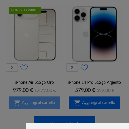
NON DISPONIBILE
0
0
iPhone Air 512gb Oro
iPhone 14 Pro 512gb Argento
Prezzo
Prezzo
Prezzo
Prezzo
979,00 €
579,00 €
1.479,00 €
699,00 €
base
base


Aggiungi al carrello
Aggiungi al carrello

Tutti i prodotti