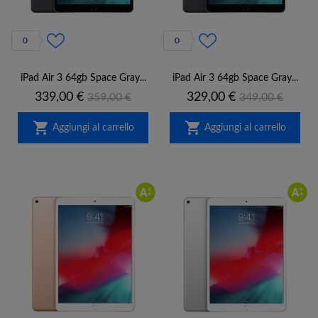
0
0
iPad Air 3 64gb Space Gray...
iPad Air 3 64gb Space Gray...
Prezzo
Prezzo
Prezzo
Prezzo
339,00 €
329,00 €
359,00 €
349,00 €
base
base


Aggiungi al carrello
Aggiungi al carrello