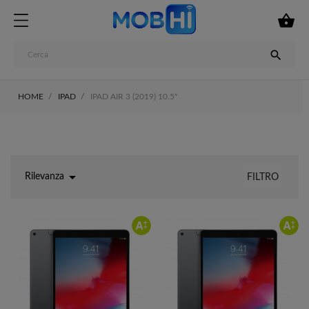


HOME
IPAD
IPAD AIR 3 (2019) 10.5"

Rilevanza
FILTRO