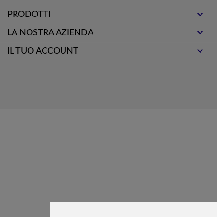

PRODOTTI

LA NOSTRA AZIENDA

IL TUO ACCOUNT