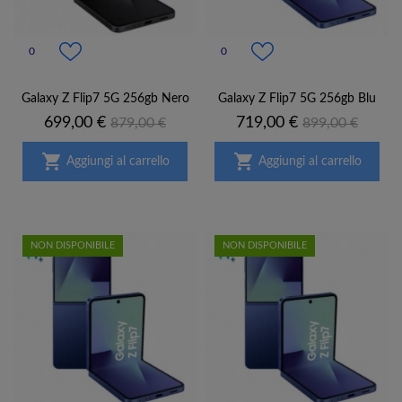
0
0
Galaxy Z Flip7 5G 256gb Nero
Galaxy Z Flip7 5G 256gb Blu
Prezzo
Prezzo
Prezzo
Prezzo
699,00 €
719,00 €
879,00 €
899,00 €
base
base


Aggiungi al carrello
Aggiungi al carrello
NON DISPONIBILE
NON DISPONIBILE