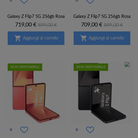
0
0
Galaxy Z Flip7 5G 256gb Rosa
Galaxy Z Flip7 5G 256gb Rosa
Prezzo
Prezzo
Prezzo
Prezzo
719,00 €
709,00 €
899,00 €
889,00 €
base
base


Aggiungi al carrello
Aggiungi al carrello
NON DISPONIBILE
NON DISPONIBILE
0
0