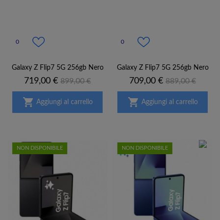
0
0
Galaxy Z Flip7 5G 256gb Nero
Galaxy Z Flip7 5G 256gb Nero
Prezzo
Prezzo
Prezzo
Prezzo
719,00 €
709,00 €
899,00 €
889,00 €
base
base


Aggiungi al carrello
Aggiungi al carrello
NON DISPONIBILE
NON DISPONIBILE