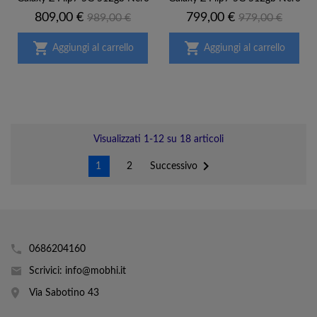
Prezzo
Prezzo
Prezzo
Prezzo
809,00 €
799,00 €
989,00 €
979,00 €
base
base


Aggiungi al carrello
Aggiungi al carrello
Visualizzati 1-12 su 18 articoli

Successivo
1
2
0686204160
Scrivici: info@mobhi.it
Via Sabotino 43