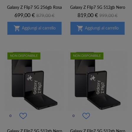
Galaxy Z Flip7 5G 256gb Rosa
Galaxy Z Flip7 5G 512gb Nero
Prezzo
Prezzo
Prezzo
Prezzo
699,00 €
819,00 €
879,00 €
999,00 €
base
base


Aggiungi al carrello
Aggiungi al carrello
NON DISPONIBILE
NON DISPONIBILE
0
0
Galaxy Z Flip7 5G 512gb Nero
Galaxy Z Flip7 5G 512gb Nero