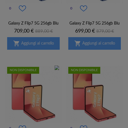
0
0
Galaxy Z Flip7 5G 256gb Blu
Galaxy Z Flip7 5G 256gb Blu
Prezzo
Prezzo
Prezzo
Prezzo
709,00 €
699,00 €
889,00 €
879,00 €
base
base


Aggiungi al carrello
Aggiungi al carrello
NON DISPONIBILE
NON DISPONIBILE