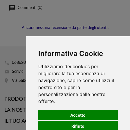
Commenti (0)
Ancora nessuna recensione da parte degli utenti.
Informativa Cookie
0686204160
Utilizziamo dei cookies per
Scrivici: info@mobhi.it
migliorare la tua esperienza di
navigazione, capire come utilizzi il
Via Sabotino 43
nostro sito e per la
personalizzazione delle nostre

PRODOTTI
offerte.

LA NOSTRA AZIENDA
Accetto

IL TUO ACCOUNT
Rifiuto