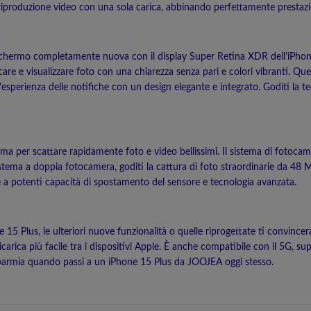
di riproduzione video con una sola carica, abbinando perfettamente prestaz
i schermo completamente nuova con il display Super Retina XDR dell'iPho
ocare e visualizzare foto con una chiarezza senza pari e colori vibranti. 
'esperienza delle notifiche con un design elegante e integrato. Goditi la t
a per scattare rapidamente foto e video bellissimi. Il sistema di fotocam
tema a doppia fotocamera, goditi la cattura di foto straordinarie da 48 
zie a potenti capacità di spostamento del sensore e tecnologia avanzata.
 15 Plus, le ulteriori nuove funzionalità o quelle riprogettate ti convinc
arica più facile tra i dispositivi Apple. È anche compatibile con il 5G, supp
isparmia quando passi a un iPhone 15 Plus da JOOJEA oggi stesso.