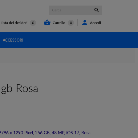



Carrello
0
Accedi
Lista dei desideri
0
ACCESSORI
6gb Rosa
2796 x 1290 Pixel, 256 GB, 48 MP, iOS 17, Rosa