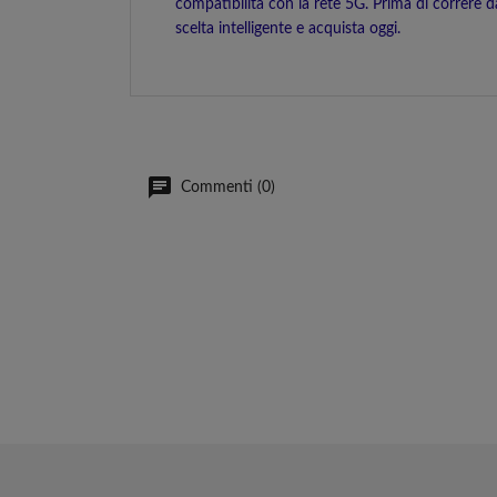
compatibilità con la rete 5G. Prima di correre 
scelta intelligente e acquista oggi.
Commenti (0)