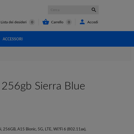



Carrello
0
Accedi
Lista dei desideri
0
ACCESSORI
256gb Sierra Blue
, 256GB, A15 Bionic, 5G, LTE, Wi?Fi 6 (802.11ax),