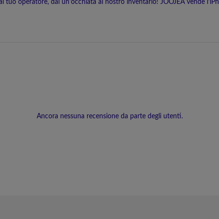
dal tuo operatore, dai un'occhiata al nostro inventario! JOOJEA vende l'i
Ancora nessuna recensione da parte degli utenti.