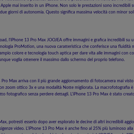
di Apple mai inserito in un iPhone. Non solo le prestazioni sono incredib
due giorni di autonomia. Questo significa massima velocità con minor sollec
 road, l'iPhone 13 Pro Max JOOJEA offre immagini e grafica incredibili su 
cnologia ProMotion, una nuova caratteristica che conferisce una fluidità 
pio colore e tecnologia touch aptica per dare vita alle immagini con colo
unque voglia ottenere il massimo dallo schermo del proprio telefono.
 13 Pro Max arriva con il più grande aggiornamento di fotocamera mai vist
con zoom ottico 3x e una modalità Notte migliorata. La macrofotografia è r
tto fotografico senza perdere dettagli. L'iPhone 13 Pro Max è stato creato 
x, potresti esserlo dopo aver esplorato le decine di altri incredibili agg
esigenze video. L'iPhone 13 Pro Max è anche fino al 25% più luminoso alla 