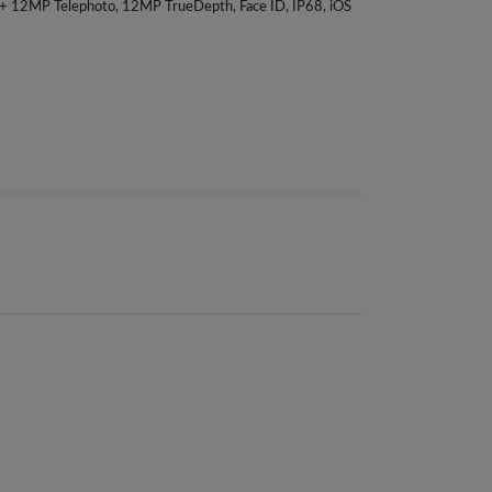
+ 12MP Telephoto, 12MP TrueDepth, Face ID, IP68, iOS