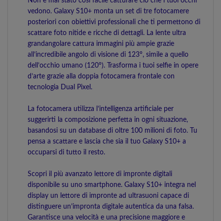
Non è mai stato così facile catturare ciò che i tuoi occhi
vedono. Galaxy S10+ monta un set di tre fotocamere
posteriori con obiettivi professionali che ti permettono di
scattare foto nitide e ricche di dettagli. La lente ultra
grandangolare cattura immagini più ampie grazie
all’incredibile angolo di visione di 123°, simile a quello
dell’occhio umano (120°). Trasforma i tuoi selfie in opere
d’arte grazie alla doppia fotocamera frontale con
tecnologia Dual Pixel.
La fotocamera utilizza l’intelligenza artificiale per
suggerirti la composizione perfetta in ogni situazione,
basandosi su un database di oltre 100 milioni di foto. Tu
pensa a scattare e lascia che sia il tuo Galaxy S10+ a
occuparsi di tutto il resto.
Scopri il più avanzato lettore di impronte digitali
disponibile su uno smartphone. Galaxy S10+ integra nel
display un lettore di impronte ad ultrasuoni capace di
distinguere un’impronta digitale autentica da una falsa.
Garantisce una velocità e una precisione maggiore e