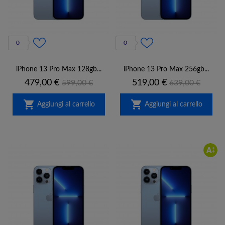
0
0
iPhone 13 Pro Max 128gb...
iPhone 13 Pro Max 256gb...
Prezzo
Prezzo
Prezzo
Prezzo
479,00 €
519,00 €
599,00 €
639,00 €
base
base


Aggiungi al carrello
Aggiungi al carrello