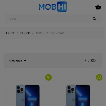


HOME
IPHONE
IPHONE 13 PRO MAX

Rilevanza
FILTRO