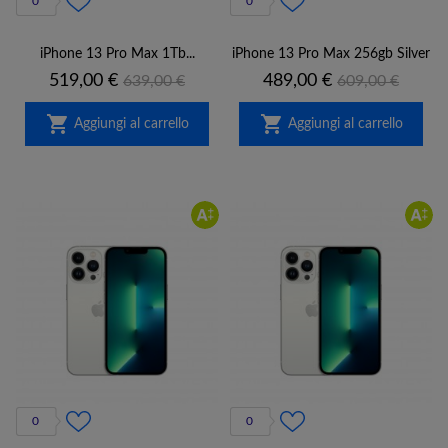
0
0
iPhone 13 Pro Max 1Tb...
iPhone 13 Pro Max 256gb Silver
Prezzo
Prezzo
Prezzo
Prezzo
519,00 €
489,00 €
639,00 €
609,00 €
base
base


Aggiungi al carrello
Aggiungi al carrello
0
0