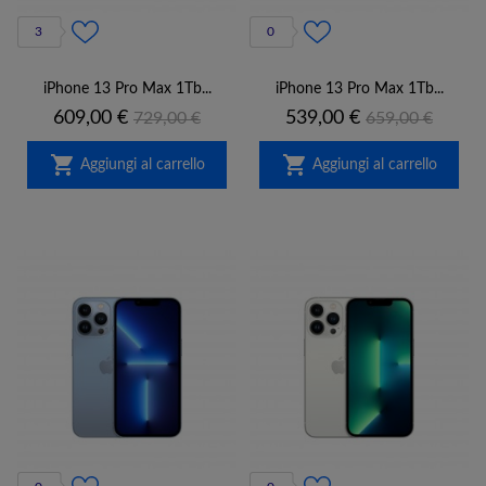
3
0
iPhone 13 Pro Max 1Tb...
iPhone 13 Pro Max 1Tb...
Prezzo
Prezzo
Prezzo
Prezzo
609,00 €
539,00 €
729,00 €
659,00 €
base
base


Aggiungi al carrello
Aggiungi al carrello