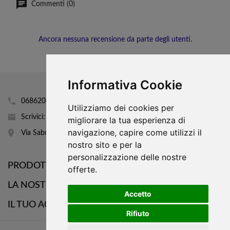
Commenti (0)
Ancora nessuna recensione da parte degli utenti.
Informativa Cookie
0686204160
Utilizziamo dei cookies per
Scrivici: info@mobhi.it
migliorare la tua esperienza di
navigazione, capire come utilizzi il
Via Sabotino 43
nostro sito e per la
personalizzazione delle nostre

PRODOTTI
offerte.

LA NOSTRA AZIENDA
Accetto

IL TUO ACCOUNT
Rifiuto
WhatsApp