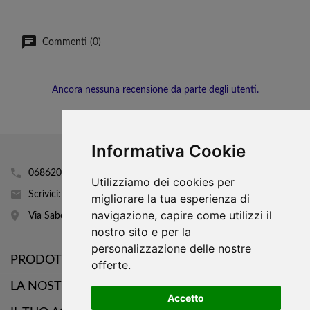
Commenti (0)
Ancora nessuna recensione da parte degli utenti.
Informativa Cookie
0686204160
Utilizziamo dei cookies per
Scrivici: info@mobhi.it
migliorare la tua esperienza di
navigazione, capire come utilizzi il
Via Sabotino 43
nostro sito e per la
personalizzazione delle nostre

PRODOTTI
offerte.

LA NOSTRA AZIENDA
Accetto