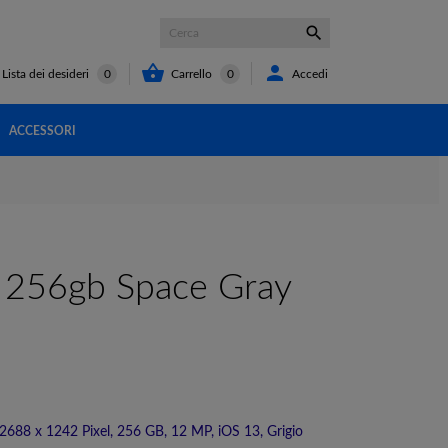



Carrello
0
Accedi
Lista dei desideri
0
ACCESSORI
 256gb Space Gray
2688 x 1242 Pixel, 256 GB, 12 MP, iOS 13, Grigio