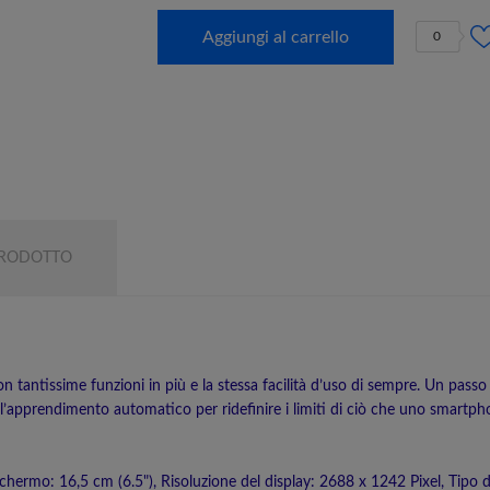
Aggiungi al carrello
0
PRODOTTO
n tantissime funzioni in più e la stessa facilità d’uso di sempre. Un pass
 l’apprendimento automatico per ridefinire i limiti di ciò che uno smart­p
ermo: 16,5 cm (6.5"), Risoluzione del display: 2688 x 1242 Pixel, Tipo d