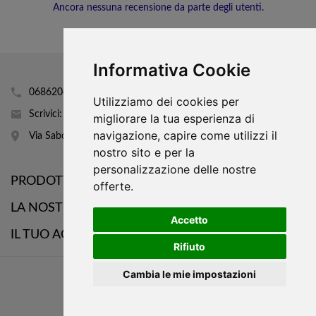
Ancora nessuna recensione da parte degli utenti.
Informativa Cookie
0686204160
Utilizziamo dei cookies per
Scrivici: info@mobhi.it
migliorare la tua esperienza di
navigazione, capire come utilizzi il
Via Sabotino 43
nostro sito e per la
personalizzazione delle nostre

PRODOTTI
offerte.

LA NOSTRA AZIENDA
Accetto

IL TUO ACCOUNT
Rifiuto
WhatsApp
Cambia le mie impostazioni
Messenger