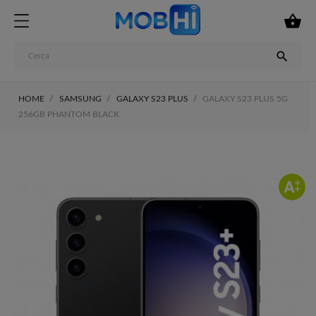


HOME
SAMSUNG
GALAXY S23 PLUS
GALAXY S23 PLUS 5G
256GB PHANTOM BLACK