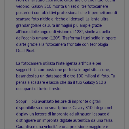
Non è mai stato così facile catturare ciò che i tuoi occhi
vedono. Galaxy S10 monta un set di tre fotocamere
posteriori con obiettivi professionali che ti permettono di
scattare foto nitide e ricche di dettagli. La lente ultra
grandangolare cattura immagini più ampie grazie
all’incredibile angolo di visione di 123°, simile a quello
dell’occhio umano (120°). Trasforma i tuoi selfie in opere
d’arte grazie alla fotocamera frontale con tecnologia
Dual Pixel.
La fotocamera utilizza l’intelligenza artificiale per
suggerirti la composizione perfetta in ogni situazione,
basandosi su un database di oltre 100 milioni di foto. Tu
pensa a scattare e lascia che sia il tuo Galaxy S10 a
occuparsi di tutto il resto.
Scopri il più avanzato lettore di impronte digitali
disponibile su uno smartphone. Galaxy S10 integra nel
display un lettore di impronte ad ultrasuoni capace di
distinguere un’impronta digitale autentica da una falsa.
Garantisce una velocità e una precisione maggiore e