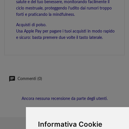
salute e del tuo benessere, monitorando facilmente il
ciclo mestruale, proteggendo l’udito dai rumori troppo
forti e praticando la mindfulness.
Acquisti di polso.
Usa Apple Pay per pagare i tuoi acquisti in modo rapido
e sicuro: basta premere due volte il tasto laterale.
Commenti (0)
Ancora nessuna recensione da parte degli utenti.
Informativa Cookie