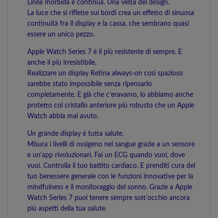
Linea morbida e continua. Una vetta del design.
La luce che si riflette sui bordi crea un effetto di sinuosa
continuità fra il display e la cassa, che sembrano quasi
essere un unico pezzo.
Apple Watch Series 7 è il più resistente di sempre. E
anche il più irresistibile.
Realizzare un display Retina always-on così spazioso
sarebbe stato impossibile senza ripensarlo
completamente. E già che c’eravamo, lo abbiamo anche
protetto col cristallo anteriore più robusto che un Apple
Watch abbia mai avuto.
Un grande display è tutta salute.
Misura i livelli di ossigeno nel sangue grazie a un sensore
e un’app rivoluzionari. Fai un ECG quando vuoi, dove
vuoi. Controlla il tuo battito cardiaco. E prenditi cura del
tuo benessere generale con le funzioni innovative per la
mindfulness e il monitoraggio del sonno. Grazie a Apple
Watch Series 7 puoi tenere sempre sott’occhio ancora
più aspetti della tua salute.