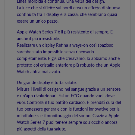
Linea morbida e continua. Una vetta del design.
La luce che si riflette sui bordi crea un effetto di sinuosa
continuità fra il display e la cassa, che sembrano quasi
essere un unico pezzo.
Apple Watch Series 7 è il più resistente di sempre. E
anche il più irresistibile.
Realizzare un display Retina always-on così spazioso
sarebbe stato impossibile senza ripensarlo
completamente. E già che c’eravamo, lo abbiamo anche
protetto col cristallo anteriore più robusto che un Apple
Watch abbia mai avuto.
Un grande display è tutta salute.
Misura i livelli di ossigeno nel sangue grazie a un sensore
e un’app rivoluzionari. Fai un ECG quando vuoi, dove
vuoi. Controlla il tuo battito cardiaco. E prenditi cura del
tuo benessere generale con le funzioni innovative per la
mindfulness e il monitoraggio del sonno. Grazie a Apple
Watch Series 7 puoi tenere sempre sott’occhio ancora
più aspetti della tua salute.