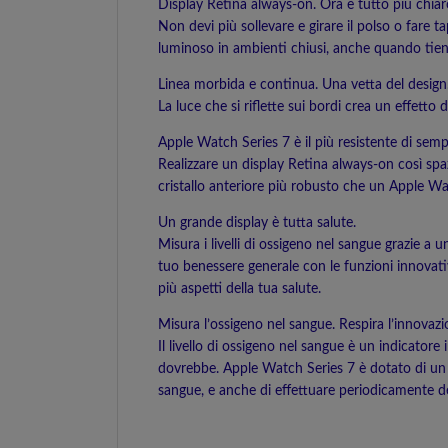
Display Retina always‑on. Ora è tutto più chiar
Non devi più sollevare e girare il polso o fare t
luminoso in ambienti chiusi, anche quando tieni 
Linea morbida e continua. Una vetta del design
La luce che si riflette sui bordi crea un effetto
Apple Watch Series 7 è il più resistente di sempre
Realizzare un display Retina always-on così sp
cristallo anteriore più robusto che un Apple W
Un grande display è tutta salute.
Misura i livelli di ossigeno nel sangue grazie a 
tuo benessere generale con le funzioni innovat
più aspetti della tua salute.
Misura l’ossigeno nel sangue. Respira l’innovazi
Il livello di ossigeno nel sangue è un indicator
dovrebbe. Apple Watch Series 7 è dotato di un se
sangue, e anche di effettuare periodicamente de