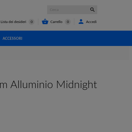



Carrello
0
Accedi
Lista dei desideri
0
ACCESSORI
m Alluminio Midnight