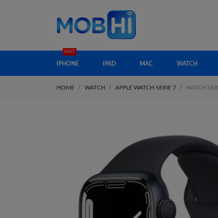
HOT
IPHONE
IPAD
MAC
WATCH
HOME
WATCH
APPLE WATCH SERIE 7
WATCH SER