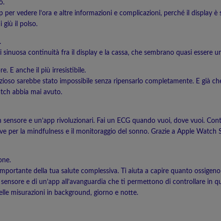
o.
ap per vedere l’ora e altre informazioni e complicazioni, perché il display è
giù il polso.
.
 di sinuosa continuità fra il display e la cassa, che sembrano quasi essere 
. E anche il più irresistibile.
azioso sarebbe stato impossibile senza ripensarlo completamente. E già c
atch abbia mai avuto.
un sensore e un’app rivoluzionari. Fai un ECG quando vuoi, dove vuoi. Contro
ive per la mindfulness e il monitoraggio del sonno. Grazie a Apple Watch 
one.
e importante della tua salute complessiva. Ti aiuta a capire quanto ossigen
nsore e di un’app all’avanguardia che ti permettono di controllare in qual
lle misurazioni in background, giorno e notte.