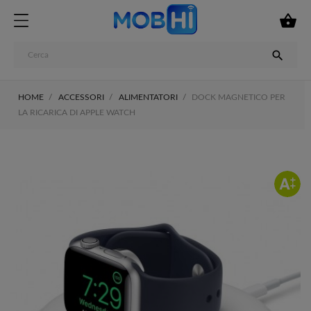


HOME
ACCESSORI
ALIMENTATORI
DOCK MAGNETICO PER
LA RICARICA DI APPLE WATCH